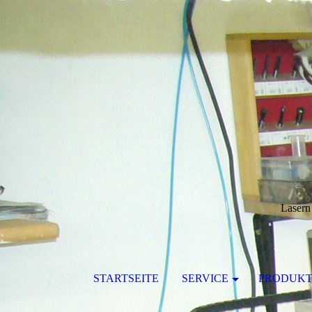
Lasern
STARTSEITE
SERVICE
PRODUKT